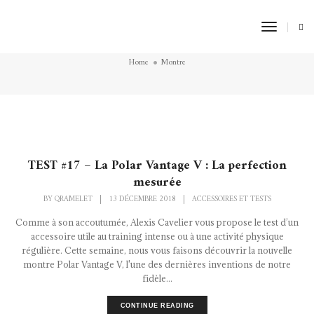
Toggle
Montre
Naviga
Home
Montre
TEST #17 – La Polar Vantage V : La perfection
mesurée
BY
QRAMELET
|
13 DÉCEMBRE 2018
|
ACCESSOIRES ET TESTS
Comme à son accoutumée, Alexis Cavelier vous propose le test d’un
accessoire utile au training intense ou à une activité physique
régulière. Cette semaine, nous vous faisons découvrir la nouvelle
montre Polar Vantage V, l'une des dernières inventions de notre
fidèle...
CONTINUE READING