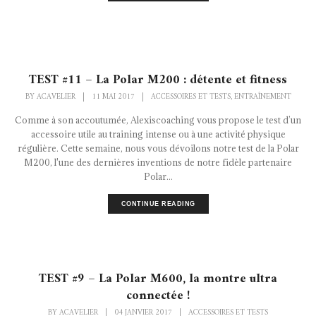
TEST #11 – La Polar M200 : détente et fitness
BY
ACAVELIER
|
11 MAI 2017
|
ACCESSOIRES ET TESTS
ENTRAÎNEMENT
,
Comme à son accoutumée, Alexiscoaching vous propose le test d’un
accessoire utile au training intense ou à une activité physique
régulière. Cette semaine, nous vous dévoilons notre test de la Polar
M200, l'une des dernières inventions de notre fidèle partenaire
Polar...
CONTINUE READING
TEST #9 – La Polar M600, la montre ultra
connectée !
BY
ACAVELIER
|
04 JANVIER 2017
|
ACCESSOIRES ET TESTS