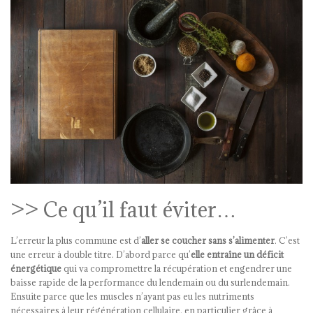
>> Ce qu’il faut éviter…
L’erreur la plus commune est d’
aller se coucher sans s’alimenter
. C’est
une erreur à double titre. D’abord parce qu’
elle entraîne un déficit
énergétique
qui va compromettre la récupération et engendrer une
baisse rapide de la performance du lendemain ou du surlendemain.
Ensuite parce que les muscles n’ayant pas eu les nutriments
nécessaires à leur régénération cellulaire, en particulier grâce à