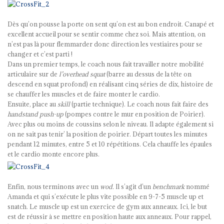
Dès qu’on pousse la porte on sent qu’on est au bon endroit. Canapé et
excellent accueil pour se sentir comme chez soi. Mais attention, on
n’est pas là pour flemmarder donc direction les vestiaires pour se
changer et c’est parti !
Dans un premier temps, le coach nous fait travailler notre mobilité
articulaire sur de
l’overhead squat
(barre au dessus de la tête on
descend en squat profond) en réalisant cinq séries de dix, histoire de
se chauffer les muscles et de faire monter le cardio.
Ensuite, place au
skill
(partie technique). Le coach nous fait faire des
handstand push-up
(pompes contre le mur en position de Poirier).
Avec plus ou moins de coussins selon le niveau. Il adapte également si
on ne sait pas tenir’ la position de poirier. Départ toutes les minutes
pendant 12 minutes, entre 5 et 10 répétitions. Cela chauffe les épaules
et le cardio monte encore plus.
Enfin, nous terminons avec un
wod.
Il s’agit d’un
benchmark
nommé
Amanda et qui s’exécute le plus vite possible en 9-7-5 muscle up et
snatch. Le muscle up est un exercice de gym aux anneaux. Ici, le but
est de réussir à se mettre en position haute aux anneaux. Pour rappel,