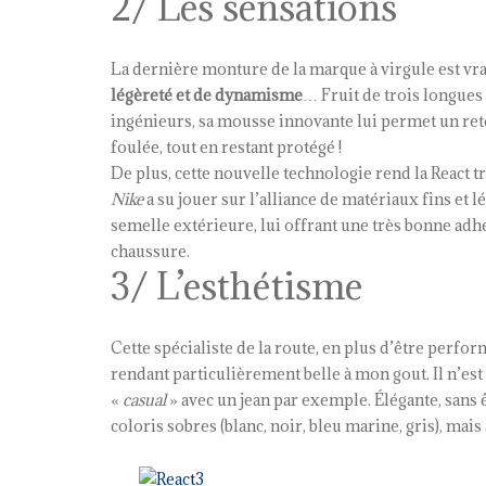
2/ Les sensations
La dernière monture de la marque à virgule est v
légèreté et de dynamisme
… Fruit de trois longues
ingénieurs, sa mousse innovante lui permet un reto
foulée, tout en restant protégé !
De plus, cette nouvelle technologie rend la React t
Nike
a su jouer sur l’alliance de matériaux fins et
semelle extérieure, lui offrant une très bonne adh
chaussure.
3/ L’esthétisme
Cette spécialiste de la route, en plus d’être perfor
rendant particulièrement belle à mon gout. Il n’est
«
casual
» avec un jean par exemple. Élégante, sans ê
coloris sobres (blanc, noir, bleu marine, gris), ma