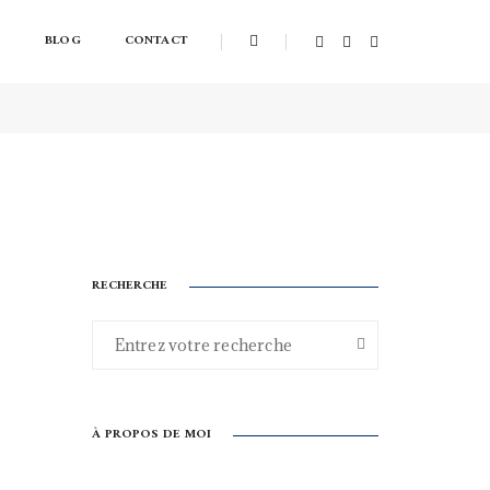
S
BLOG
CONTACT
22 mai 2018
By
acavelier
Accessoires et tests
,
Entraînement
RECHERCHE
À PROPOS DE MOI