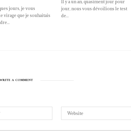
Il y a un an, quasiment jour pour
lques jours, je vous
jour, nous vous dévoilions le test
le virage que je souhaitais
de...
dre...
WRITE A COMMENT