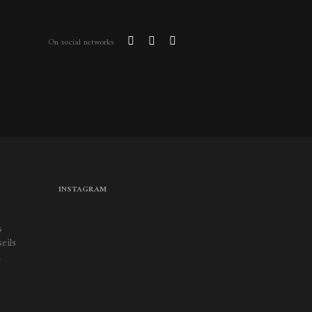
On social networks
INSTAGRAM
s
eils
a