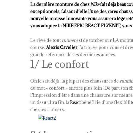
La dernière monture de chez
Nike
fait déjà beaucou
exceptionnels, faisant d’elle l’une des rares chaus
nouvelle mousse innovante vous assurera légèreté e
vous adoptez la NIKE EPIC REACT FLYKNIT, vous n
Le rêve de tout
runner
est de tomber sur LA montur
course.
Alexis Cavelier
l’a trouvé pour vous et dres
grande référence de ces dernières années.
1/ Le confort
On le sait déjà : la plupart des chaussures de
runni
du mot « confort » encore plus loin ! De part son ch
l’impression d’être dans une chaussure sur meure, 
un tissu ultra fin, la
React
bénéficie d’une flexibilit
chez les runners.