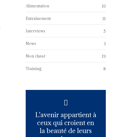
Alimentation
10
Entraînement
31
t
Interviews
5
News
3
Non classé
19
Training
8
L'avenir appartient à
ceux qui croient en
la beauté de leurs