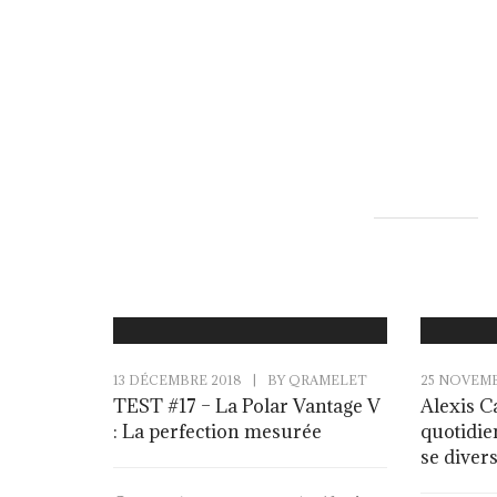
13 DÉCEMBRE 2018
|
BY
QRAMELET
25 NOVEMB
TEST #17 – La Polar Vantage V
Alexis C
: La perfection mesurée
quotidie
se diver