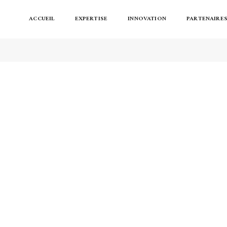
ACCUEIL
EXPERTISE
INNOVATION
PARTENAIRE
ke) : la monture