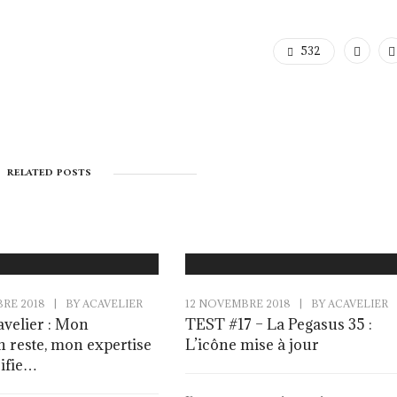
532
RELATED POSTS
RE 2018
|
BY
ACAVELIER
12 NOVEMBRE 2018
|
BY
ACAVELIER
avelier : Mon
TEST #17 – La Pegasus 35 :
n reste, mon expertise
L’icône mise à jour
sifie…