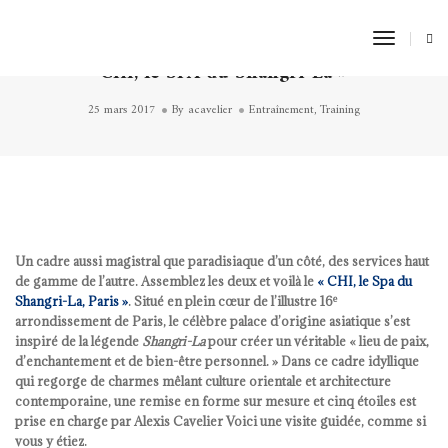
Toggle
Alexiscoaching vous ouvre les portes du «
Naviga
CHI, le SPA du Shangri-La »
25 mars 2017
By
acavelier
Entraînement
,
Training
Un cadre aussi magistral que paradisiaque d’un côté, des services haut
de gamme de l’autre. Assemblez les deux et voilà le
« CHI, le Spa du
e
Shangri-La, Paris »
. Situé en plein cœur de l’illustre 16
arrondissement de Paris, le célèbre palace d’origine asiatique s’est
inspiré de la légende
Shangri-La
pour créer un véritable « lieu de paix,
d’enchantement et de bien-être personnel. » Dans ce cadre idyllique
qui regorge de charmes mêlant culture orientale et architecture
contemporaine, une remise en forme sur mesure et cinq étoiles est
prise en charge par Alexis Cavelier Voici une visite guidée, comme si
vous y étiez.