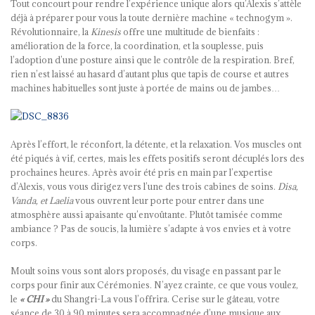
Tout concourt pour rendre l’expérience unique alors qu’Alexis s’attèle
déjà à préparer pour vous la toute dernière machine « technogym ».
Révolutionnaire, la
Kinesis
offre une multitude de bienfaits :
amélioration de la force, la coordination, et la souplesse, puis
l’adoption d’une posture ainsi que le contrôle de la respiration. Bref,
rien n’est laissé au hasard d’autant plus que tapis de course et autres
machines habituelles sont juste à portée de mains ou de jambes…
Après l’effort, le réconfort, la détente, et la relaxation. Vos muscles ont
été piqués à vif, certes, mais les effets positifs seront décuplés lors des
prochaines heures. Après avoir été pris en main par l’expertise
d’Alexis, vous vous dirigez vers l’une des trois cabines de soins.
Disa,
Vanda, et Laelia
vous ouvrent leur porte pour entrer dans une
atmosphère aussi apaisante qu’envoûtante. Plutôt tamisée comme
ambiance ? Pas de soucis, la lumière s’adapte à vos envies et à votre
corps.
Moult soins vous sont alors proposés, du visage en passant par le
corps pour finir aux Cérémonies. N’ayez crainte, ce que vous voulez,
le
« CHI »
du Shangri-La vous l’offrira. Cerise sur le gâteau, votre
séance de 30 à 90 minutes sera accompagnée d’une musique aux