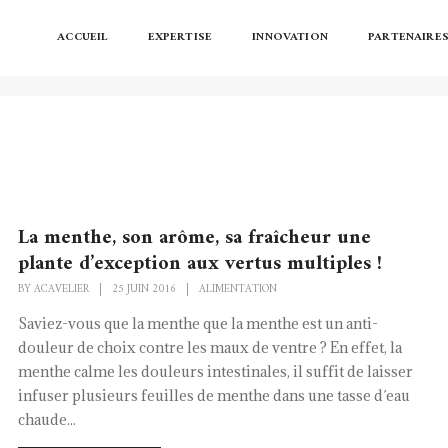
ACCUEIL
EXPERTISE
INNOVATION
PARTENAIRE
La menthe, son arôme, sa fraîcheur une
plante d’exception aux vertus multiples !
BY
ACAVELIER
|
25 JUIN 2016
|
ALIMENTATION
Saviez-vous que la menthe que la menthe est un anti-
douleur de choix contre les maux de ventre ? En effet, la
menthe calme les douleurs intestinales, il suffit de laisser
infuser plusieurs feuilles de menthe dans une tasse d´eau
chaude...