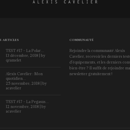
S ARTICLES
COMMUNAUTÉ
TEST #17 – La Polar…
Rejoindre la communauté Alexis
13 décembre, 2018 | by
Cavelier, recevoir les derniers test
qramelet
d'équipements, et les derniers cons
bien-être ? Il suffit de rejoindre m
Alexis Cavelier : Mon
newsletter gratuitement !
quotidien…
25 novembre, 2018 | by
acavelier
TEST #17 – La Pegasus…
12 novembre, 2018 | by
acavelier