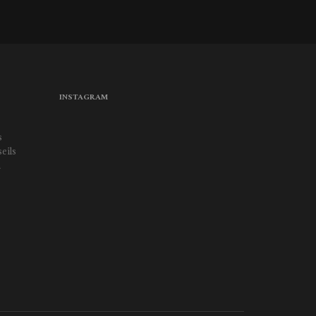
INSTAGRAM
s
eils
a