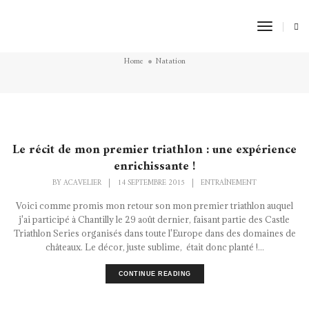
Toggle
Natation
Naviga
Home
Natation
Le récit de mon premier triathlon : une expérience
enrichissante !
BY
ACAVELIER
|
14 SEPTEMBRE 2015
|
ENTRAÎNEMENT
Voici comme promis mon retour son mon premier triathlon auquel
j'ai participé à Chantilly le 29 août dernier, faisant partie des Castle
Triathlon Series organisés dans toute l'Europe dans des domaines de
châteaux. Le décor, juste sublime, était donc planté !...
CONTINUE READING