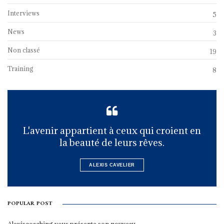
Interviews
5
News
3
Non classé
19
Training
8
L'avenir appartient à ceux qui croient en
la beauté de leurs rêves.
ALEXIS CAVELIER
POPULAR POST
Alexiscoaching vous présente son nouveau…