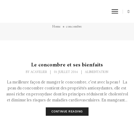
Toggle
concombre
Naviga
Home
concombre
Le concombre et ses bienfaits
BY
ACAVELIER
|
01 JUILLET 2016
|
ALIMENTATION
La meilleure façon de manger le concombre, c'est avec la peau ! La
peau du concombre contient des propriétés antioxydantes, elle est
aussi riche en peroxydase dont les principes réduisent le cholestérol
et diminue les risques de maladies cardiovasculaires. En mangeant...
CONTINUE READING