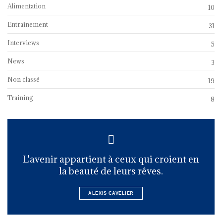
Alimentation
10
Entraînement
31
Interviews
5
News
3
Non classé
19
Training
8
L'avenir appartient à ceux qui croient en
la beauté de leurs rêves.
ALEXIS CAVELIER