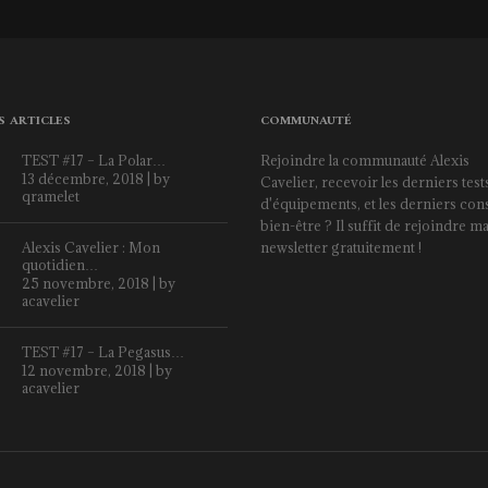
S ARTICLES
COMMUNAUTÉ
TEST #17 – La Polar…
Rejoindre la communauté Alexis
13 décembre, 2018 | by
Cavelier, recevoir les derniers test
qramelet
d'équipements, et les derniers cons
bien-être ? Il suffit de rejoindre m
Alexis Cavelier : Mon
newsletter gratuitement !
quotidien…
25 novembre, 2018 | by
acavelier
TEST #17 – La Pegasus…
12 novembre, 2018 | by
acavelier