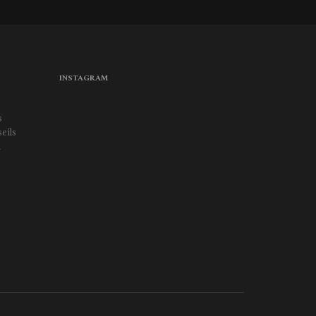
INSTAGRAM
s
eils
a